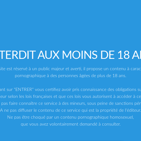
TERDIT AUX MOINS DE 18 
ite est réservé à un public majeur et averti, il propose un contenu à cara
HELIX STUDIOS
BEL AMI
FRE
Even More Twink 3Ways
A Few Hard Men
Se
pornographique à des personnes âgées de plus de 18 ans.
49,00
€
54,00
€
54
TTC
TTC
ant sur "ENTRER" vous certifiez avoir pris connaissance des obligations su
eur selon les lois françaises et que ces lois vous autorisent à accéder à ce
 pas faire connaître ce service à des mineurs, sous peine de sanctions pén
A ne pas diffuser le contenu de ce service qui est la propriété de l'éditeur.
Ne pas être choqué par un contenu pornographique homosexuel,
que vous avez volontairement demandé à consulter.
-20%
-20%
-