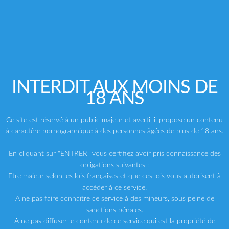
INTERDIT AUX MOINS DE
18 ANS
DÉSTOCKAGE
,
STAXUS
DÉSTOCKAGE
,
IKARUS ENTERTAINMENT
Chic Geek
Where The Boys Are
Ce site est réservé à un public majeur et averti, il propose un contenu
Le
Le
Le
Le
19,50
€
24,50
€
TTC
TTC
39,00
€
49,00
€
à caractère pornographique à des personnes âgées de plus de 18 ans.
prix
prix
prix
prix
initial
actuel
initial
actuel
était :
est :
était :
est :
En cliquant sur "ENTRER" vous certifiez avoir pris connaissance des
39,00€.
19,50€.
49,00€.
24,50€.
-50%
-50%
Destockage -50%
Destockage -50%
obligations suivantes :
Etre majeur selon les lois françaises et que ces lois vous autorisent à
accéder à ce service.
A ne pas faire connaître ce service à des mineurs, sous peine de
sanctions pénales.
A ne pas diffuser le contenu de ce service qui est la propriété de