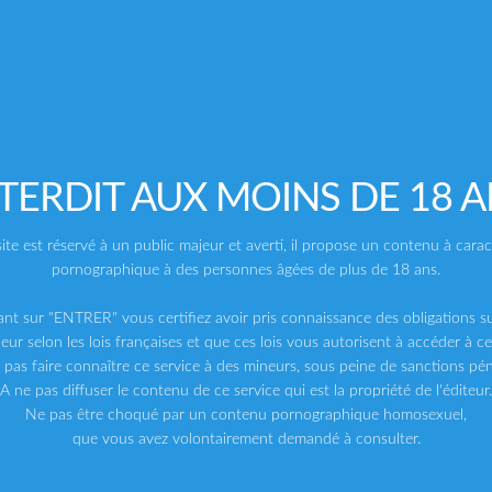
TERDIT AUX MOINS DE 18 
FRE
FRESHMEN
FALCON STUDIOS
ite est réservé à un public majeur et averti, il propose un contenu à cara
Co
Daddy’s Boy Whore Vol.40
Perfect Package 5
Zack And Jack Make A Porno
pornographique à des personnes âgées de plus de 18 ans.
Le
Le
54
54,00
€
44,00
€
TTC
TTC
59,00
€
prix
prix
ant sur "ENTRER" vous certifiez avoir pris connaissance des obligations su
el
initial
actuel
eur selon les lois françaises et que ces lois vous autorisent à accéder à ce
était :
est :
0€.
59,00€.
44,00€.
 pas faire connaître ce service à des mineurs, sous peine de sanctions pén
A ne pas diffuser le contenu de ce service qui est la propriété de l'éditeur.
Ne pas être choqué par un contenu pornographique homosexuel,
que vous avez volontairement demandé à consulter.
-20%
-20%
-