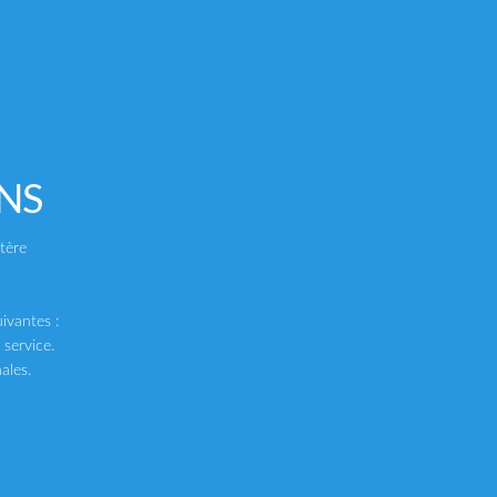
ANS
SHMEN
EUROCREME
ctère
ming Of Age 2
ChoirBoy
,00
€
39,00
€
TTC
TTC
ivantes :
 service.
ales.
20%
-20%